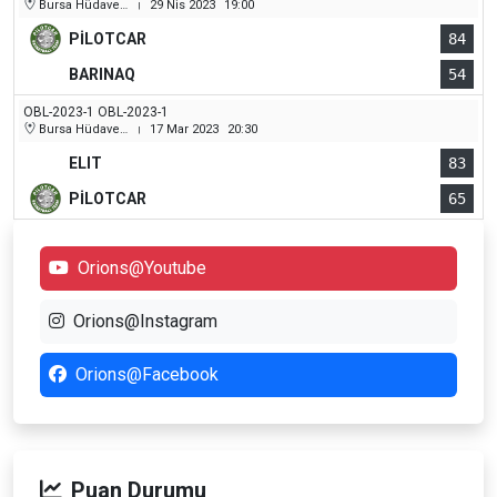
Bursa Hüdavendigar (Dikkaldırım) Kapalı Spor Salonu
29 Nis 2023
19:00
|
PİLOTCAR
84
BARINAQ
54
OBL-2023-1 OBL-2023-1
Bursa Hüdavendigar (Dikkaldırım) Kapalı Spor Salonu
17 Mar 2023
20:30
|
ELIT
83
PİLOTCAR
65
Orions@Youtube
Orions@Instagram
Orions@Facebook
Puan Durumu