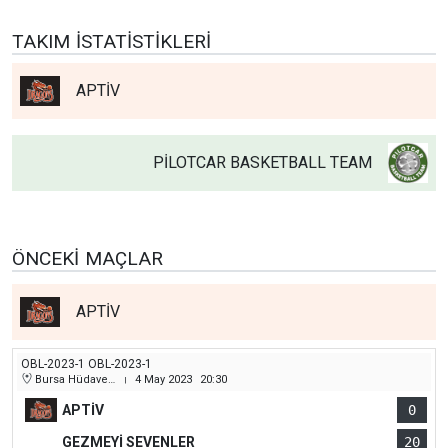
TAKIM İSTATISTIKLERI
APTİV
PİLOTCAR BASKETBALL TEAM
ÖNCEKI MAÇLAR
APTİV
OBL-2023-1 OBL-2023-1
Bursa Hüdavendigar (Dikkaldırım) Kapalı Spor Salonu
4 May 2023
20:30
|
APTİV
0
GEZMEYİ SEVENLER
20