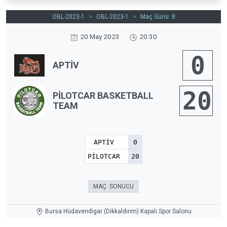
OBL-2023-1
>
OBL-2023-1
>
Maç Günü: 8
20 May 2023
20:30
0
APTİV
20
PİLOTCAR BASKETBALL
TEAM
APTİV
0
PİLOTCAR
20
MAÇ SONUCU
Bursa Hüdavendigar (Dikkaldırım) Kapalı Spor Salonu