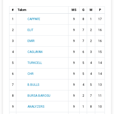
#
Takım
MS
G
M
P
1
CAPPAFE
9
8
1
17
2
ELIT
9
7
2
16
3
EMİR
9
7
2
16
4
CAGLAYAN
9
6
3
15
5
TURKCELL
9
5
4
14
6
CHR
9
5
4
14
7
B.BULLS
9
4
5
13
8
BURSA BAROSU
9
2
7
11
9
ANALYZERS
9
1
8
10