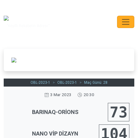
"Keyifli Rekabetin Adresi."
OBL-2023-1
>
OBL-2023-1
>
Maç Günü: 28
3 Mar 2023
20:30
73
BARINAQ-ORİONS
104
NANO VİP DİZAYN