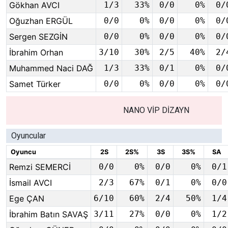
Gökhan AVCI
1/3
33%
0/0
0%
0/
Oğuzhan ERGÜL
0/0
0%
0/0
0%
0/
Sergen SEZGİN
0/0
0%
0/0
0%
0/
İbrahim Orhan
3/10
30%
2/5
40%
2/
Muhammed Naci DAĞ
1/3
33%
0/1
0%
0/
Samet Türker
0/0
0%
0/0
0%
0/
NANO VİP DİZAYN
Oyuncular
Oyuncu
2S
2S%
3S
3S%
SA
Remzi SEMERCİ
0/0
0%
0/0
0%
0/1
İsmail AVCI
2/3
67%
0/1
0%
0/0
Ege ÇAN
6/10
60%
2/4
50%
1/4
İbrahim Batın SAVAŞ
3/11
27%
0/0
0%
1/2