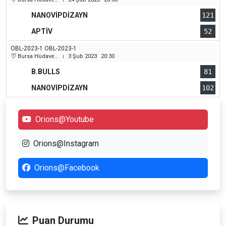
NANOVİPDİZAYN
121
APTİV
52
OBL-2023-1 OBL-2023-1
Bursa Hüdavendigar (Dikkaldırım) Kapalı Spor Salonu
3 Şub 2023
20:30
|
B.BULLS
81
NANOVİPDİZAYN
102
Orions@Youtube
Orions@Instagram
Orions@Facebook
Puan Durumu