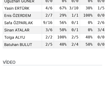
Oğuzhan GÜNER
0/0
0%
0/0
0%
0/0
Yasin ERTÜRK
4/6
67%
3/10
30%
1/5
Enis ÖZERDEM
2/7
29%
1/1
100%
0/0
Safa ÖZPARLAK
9/16
56%
0/1
0%
2/6
Sinan ATALAR
3/6
50%
0/1
0%
3/4
Tolga ALYU
2/2
100%
2/5
40%
0/0
Batuhan BULUT
2/5
40%
2/4
50%
0/0
VIDEO