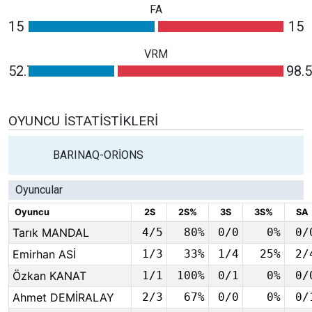
FA
15
15
VRM
52.7
98.5
OYUNCU İSTATISTIKLERI
BARINAQ-ORİONS
Oyuncular
Oyuncu
2S
2S%
3S
3S%
SA
Tarık MANDAL
4/5
80%
0/0
0%
0/
Emirhan ASİ
1/3
33%
1/4
25%
2/
Özkan KANAT
1/1
100%
0/1
0%
0/
Ahmet DEMİRALAY
2/3
67%
0/0
0%
0/