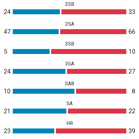
2SB
24
33
2SA
47
66
3SB
5
10
3SA
24
27
SAB
10
8
SA
21
22
HR
23
39