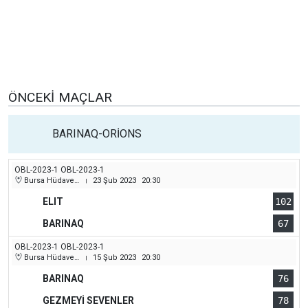
ÖNCEKI MAÇLAR
BARINAQ-ORİONS
OBL-2023-1 OBL-2023-1
Bursa Hüdavendigar (Dikkaldırım) Kapalı Spor Salonu
23 Şub 2023
20:30
|
ELIT
102
BARINAQ
67
OBL-2023-1 OBL-2023-1
Bursa Hüdavendigar (Dikkaldırım) Kapalı Spor Salonu
15 Şub 2023
20:30
|
BARINAQ
76
GEZMEYİ SEVENLER
78