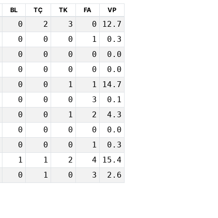
BL
TÇ
TK
FA
VP
0
2
3
0
12.7
0
0
0
1
0.3
0
0
0
0
0.0
0
0
0
0
0.0
0
0
1
1
14.7
0
0
0
3
0.1
0
0
1
2
4.3
0
0
0
0
0.0
0
0
0
1
0.3
1
1
2
4
15.4
0
1
0
3
2.6