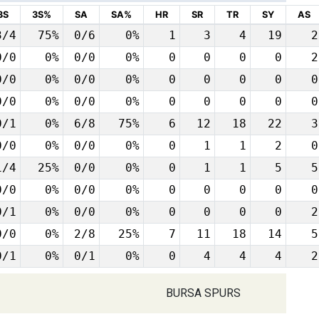
3S
3S%
SA
SA%
HR
SR
TR
SY
AS
3/4
75%
0/6
0%
1
3
4
19
2
0/0
0%
0/0
0%
0
0
0
0
2
0/0
0%
0/0
0%
0
0
0
0
0
0/0
0%
0/0
0%
0
0
0
0
0
0/1
0%
6/8
75%
6
12
18
22
3
0/0
0%
0/0
0%
0
1
1
2
0
1/4
25%
0/0
0%
0
1
1
5
5
0/0
0%
0/0
0%
0
0
0
0
0
0/1
0%
0/0
0%
0
0
0
0
2
0/0
0%
2/8
25%
7
11
18
14
5
0/1
0%
0/1
0%
0
4
4
4
2
BURSA SPURS