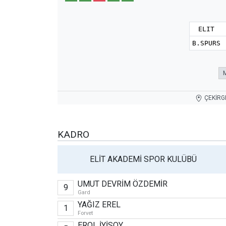
ELIT
B.SPURS
ÇEKİRG
KADRO
ELİT AKADEMİ SPOR KULÜBÜ
UMUT DEVRİM ÖZDEMİR
9
Gard
YAĞIZ EREL
1
Forvet
EROL İYİSOY