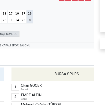
13
17
19
17
20
20
11
14
20
0
MAÇ SONUCU
E KAPALI SPOR SALONU
BURSA SPURS
Okan GÖÇER
1
Forvet
EMRE ALTIN
4
Gard
Mehmet Çağıtan TÜRSEL