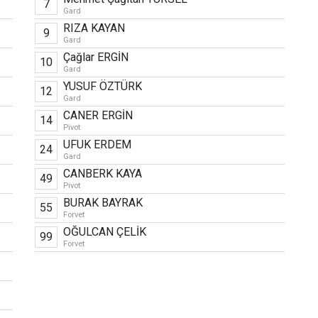
7
Gard
RIZA KAYAN
9
Gard
Çağlar ERGİN
10
Gard
YUSUF ÖZTÜRK
12
Gard
CANER ERGİN
14
Pivot
UFUK ERDEM
24
Gard
CANBERK KAYA
49
Pivot
BURAK BAYRAK
55
Forvet
OĞULCAN ÇELİK
99
Forvet