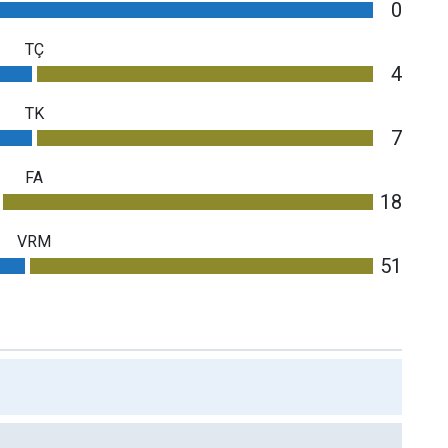
0
TÇ
4
TK
7
FA
18
VRM
51