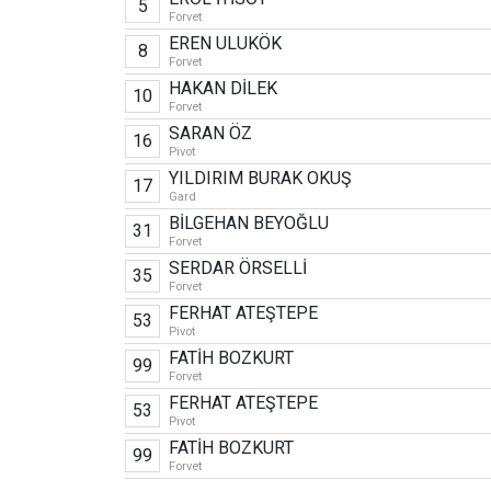
5
Forvet
EREN ULUKÖK
8
Forvet
HAKAN DİLEK
10
Forvet
SARAN ÖZ
16
Pivot
YILDIRIM BURAK OKUŞ
17
Gard
BİLGEHAN BEYOĞLU
31
Forvet
SERDAR ÖRSELLİ
35
Forvet
FERHAT ATEŞTEPE
53
Pivot
FATİH BOZKURT
99
Forvet
FERHAT ATEŞTEPE
53
Pivot
FATİH BOZKURT
99
Forvet