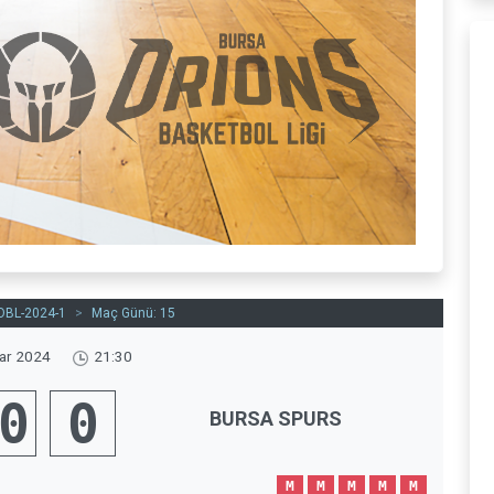
OBL-2024-1
>
Maç Günü: 15
ar 2024
21:30
0
0
BURSA SPURS
M
M
M
M
M