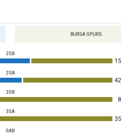
BURSA SPURS
2SB
15
2SA
42
3SB
8
3SA
35
SAB