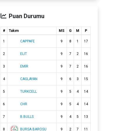
Puan Durumu
#
Takım
MS
G
M
P
1
CAPPAFE
9
8
1
17
2
ELIT
9
7
2
16
3
EMİR
9
7
2
16
4
CAGLAYAN
9
6
3
15
5
TURKCELL
9
5
4
14
6
CHR
9
5
4
14
7
B.BULLS
9
4
5
13
8
BURSA BAROSU
9
2
7
11