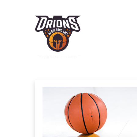
"Keyifli Rekabetin Adresi."