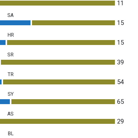
11
SA
15
HR
15
SR
39
TR
54
SY
65
AS
29
BL