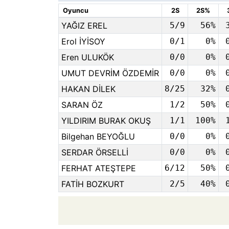
Oyuncu
2S
2S%
YAĞIZ EREL
5/9
56%
Erol İYİSOY
0/1
0%
Eren ULUKÖK
0/0
0%
UMUT DEVRİM ÖZDEMİR
0/0
0%
HAKAN DİLEK
8/25
32%
SARAN ÖZ
1/2
50%
YILDIRIM BURAK OKUŞ
1/1
100%
Bilgehan BEYOĞLU
0/0
0%
SERDAR ÖRSELLİ
0/0
0%
FERHAT ATEŞTEPE
6/12
50%
FATİH BOZKURT
2/5
40%