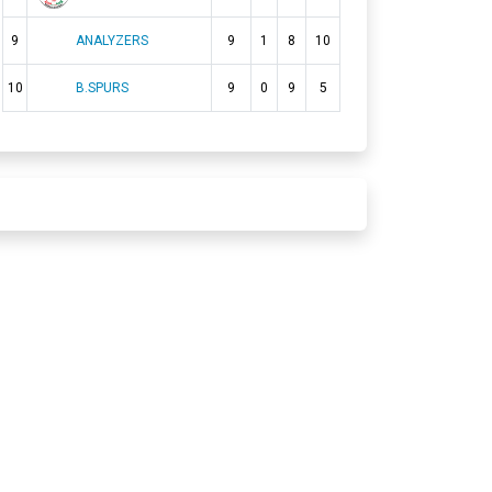
9
ANALYZERS
9
1
8
10
10
B.SPURS
9
0
9
5