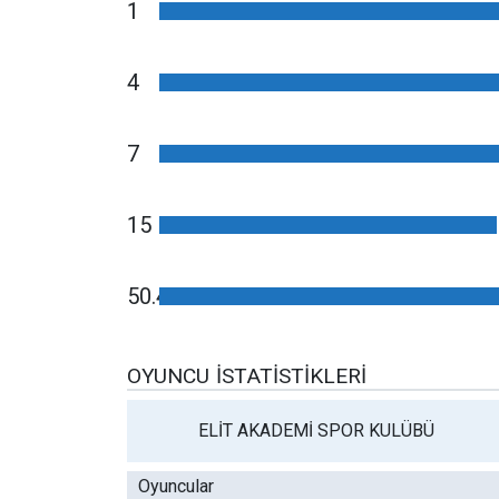
1
4
7
15
50.4
OYUNCU İSTATISTIKLERI
ELİT AKADEMİ SPOR KULÜBÜ
Oyuncular