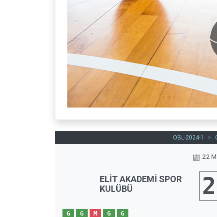
OBL-2024-1
>
22 M
2
ELİT AKADEMİ SPOR
KULÜBÜ
G
G
M
G
G