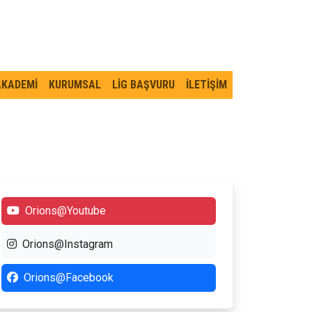
AKADEMİ
KURUMSAL
LİG BAŞVURU
İLETİŞİM
Orions@Youtube
Orions@Instagram
Orions@Facebook