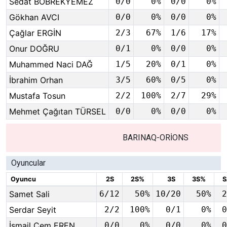
Sedat BÖBREKYEMEZ
0/0
0%
0/0
0%
Gökhan AVCI
0/0
0%
0/0
0%
Çağlar ERGİN
2/3
67%
1/6
17%
Onur DOĞRU
0/1
0%
0/0
0%
Muhammed Naci DAĞ
1/5
20%
0/1
0%
İbrahim Orhan
3/5
60%
0/5
0%
Mustafa Tosun
2/2
100%
2/7
29%
Mehmet Çağıtan TÜRSEL
0/0
0%
0/0
0%
BARINAQ-ORİONS
Oyuncular
Oyuncu
2S
2S%
3S
3S%
S
Samet Sali
6/12
50%
10/20
50%
2
Serdar Seyit
2/2
100%
0/1
0%
0
İsmail Cem EREN
0/0
0%
0/0
0%
0