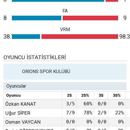
FA
8
9
VRM
38.7
98.3
OYUNCU İSTATISTIKLERI
ORİONS SPOR KULÜBÜ
Oyuncular
Oyuncu
2S
2S%
3S
3S%
Özkan KANAT
3/5
60%
0/0
0%
Uğur SİPER
7/9
78%
2/9
22%
Osman VAYCAN
0/0
0%
0/0
0%