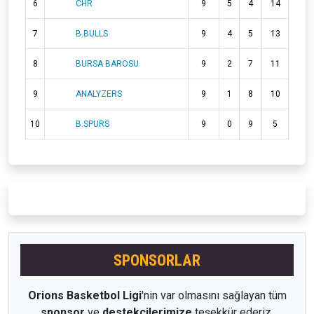
6
CHR
9
5
4
14
7
B.BULLS
9
4
5
13
8
BURSA BAROSU
9
2
7
11
9
ANALYZERS
9
1
8
10
10
B.SPURS
9
0
9
5
SPONSORLAR
Orions Basketbol Ligi
'nin var olmasını sağlayan tüm
sponsor
ve
destekçilerimize
teşekkür ederiz.