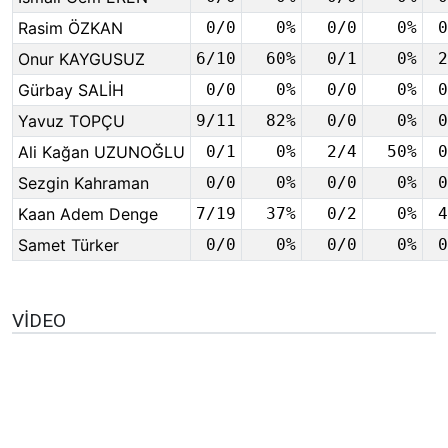
Rasim ÖZKAN
0/0
0%
0/0
0%
0
Onur KAYGUSUZ
6/10
60%
0/1
0%
2
Gürbay SALİH
0/0
0%
0/0
0%
0
Yavuz TOPÇU
9/11
82%
0/0
0%
0
Ali Kağan UZUNOĞLU
0/1
0%
2/4
50%
0
Sezgin Kahraman
0/0
0%
0/0
0%
0
Kaan Adem Denge
7/19
37%
0/2
0%
4
Samet Türker
0/0
0%
0/0
0%
0
VIDEO