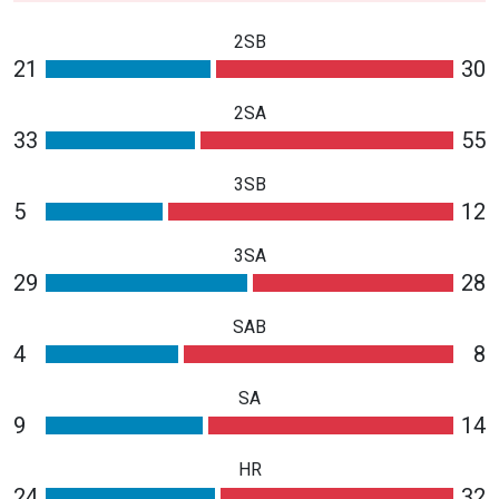
2SB
21
30
2SA
33
55
3SB
5
12
3SA
29
28
SAB
4
8
SA
9
14
HR
24
32