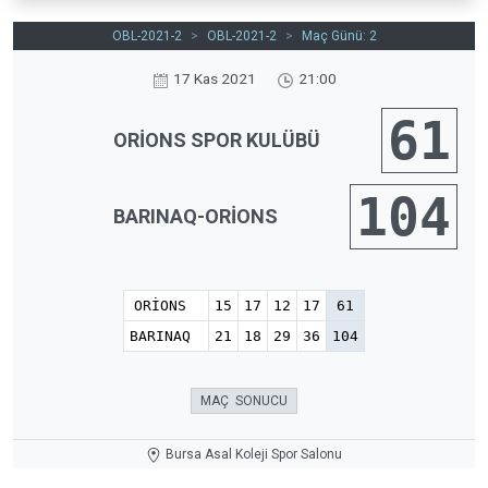
OBL-2021-2
>
OBL-2021-2
>
Maç Günü: 2
17 Kas 2021
21:00
61
ORİONS SPOR KULÜBÜ
104
BARINAQ-ORİONS
ORİONS
15
17
12
17
61
BARINAQ
21
18
29
36
104
MAÇ SONUCU
Bursa Asal Koleji Spor Salonu