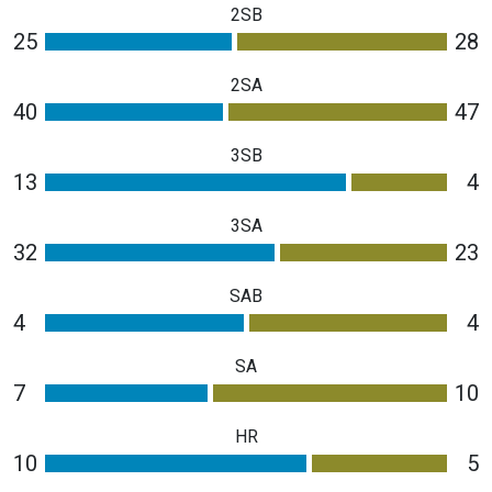
2SB
25
28
2SA
40
47
3SB
13
4
3SA
32
23
SAB
4
4
SA
7
10
HR
10
5