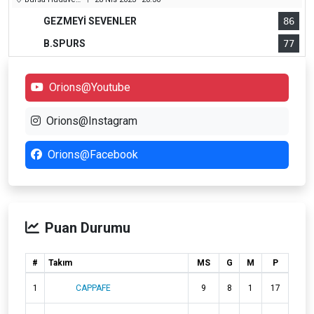
GEZMEYİ SEVENLER
86
B.SPURS
77
Orions@Youtube
Orions@Instagram
Orions@Facebook
Puan Durumu
#
Takım
MS
G
M
P
1
CAPPAFE
9
8
1
17