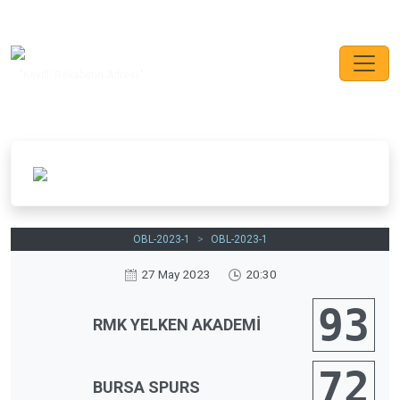
"Keyifli Rekabetin Adresi."
OBL-2023-1
>
OBL-2023-1
27 May 2023
20:30
93
RMK YELKEN AKADEMİ
72
BURSA SPURS