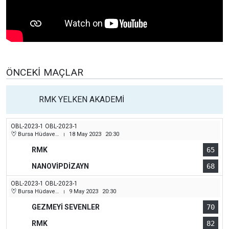
ÖNCEKI MAÇLAR
RMK YELKEN AKADEMİ
OBL-2023-1 OBL-2023-1
Bursa Hüdavendigar (Dikkaldırım) Kapalı Spor Salonu
18 May 2023
20:30
|
RMK
65
NANOVİPDİZAYN
68
OBL-2023-1 OBL-2023-1
Bursa Hüdavendigar (Dikkaldırım) Kapalı Spor Salonu
9 May 2023
20:30
|
GEZMEYİ SEVENLER
70
RMK
82