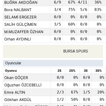
BUĞRA AKDOĞAN
6/9
67%
4/11
36%
Bora NALBANT
3/4
75%
5/6
83%
SELAMİ ERGEZER
0/0
0%
0/0
0%
SALİH GÜLÇİMEN
3/5
60%
0/0
0%
M.MUZAFFER ÖZHAN
0/0
0%
0/0
0%
Orhan AYDINLI
0/0
0%
0/0
0%
BURSA SPURS
Oyuncular
Oyuncu
2S
2S%
3S
3S%
Okan GÖÇER
0/0
0%
0/0
0%
Oğuzhan ÖZCEBELLİ
0/0
0%
0/0
0%
Emre ALTIN
2/3
67%
1/5
20%
Gökhan AKGÜL
1/2
50%
0/0
0%