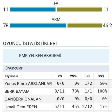
FA
11
11
VRM
78.5
46.2
OYUNCU İSTATISTIKLERI
RMK YELKEN AKADEMİ
Oyuncular
Oyuncu
2S
2S%
3S
3S%
Yunus Emre ARSLANLAR
0/0
0%
1/2
50%
BERK BAYAM
8/11
73%
1/1
100%
CANBERK ÖNALAN
0/0
0%
0/0
0%
İsmail Cem EREN
5/11
45%
2/12
17%