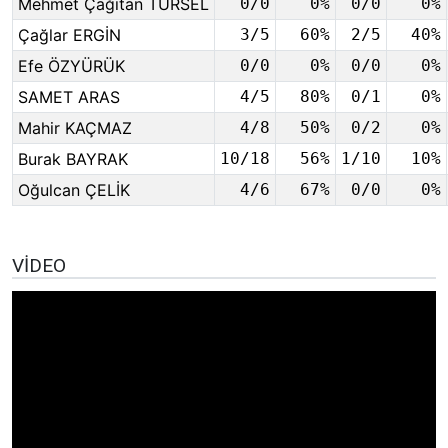
Mehmet Çağıtan TÜRSEL
0/0
0%
0/0
0%
Çağlar ERGİN
3/5
60%
2/5
40%
Efe ÖZYÜRÜK
0/0
0%
0/0
0%
SAMET ARAS
4/5
80%
0/1
0%
Mahir KAÇMAZ
4/8
50%
0/2
0%
Burak BAYRAK
10/18
56%
1/10
10%
Oğulcan ÇELİK
4/6
67%
0/0
0%
VIDEO