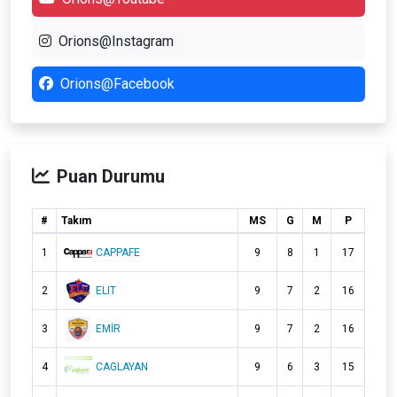
Orions@Instagram
Orions@Facebook
Puan Durumu
#
Takım
MS
G
M
P
1
CAPPAFE
9
8
1
17
2
ELIT
9
7
2
16
3
EMİR
9
7
2
16
4
CAGLAYAN
9
6
3
15