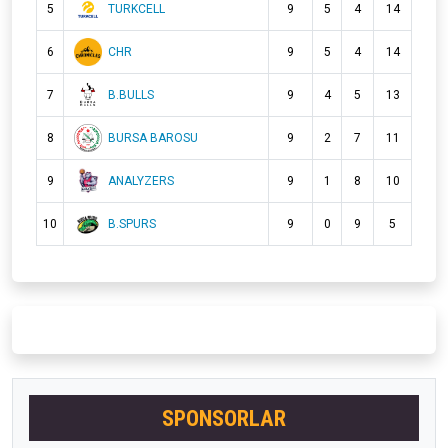
5
TURKCELL
9
5
4
14
6
CHR
9
5
4
14
7
B.BULLS
9
4
5
13
8
BURSA BAROSU
9
2
7
11
9
ANALYZERS
9
1
8
10
10
B.SPURS
9
0
9
5
SPONSORLAR