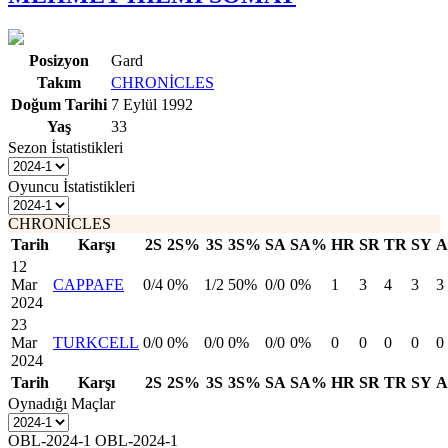
Posizyon
Gard
Takım
CHRONİCLES
Doğum Tarihi
7 Eylül 1992
Yaş
33
Sezon İstatistikleri
Oyuncu İstatistikleri
CHRONİCLES
Tarih
Karşı
2S
2S%
3S
3S%
SA
SA%
HR
SR
TR
SY
A
12
Mar
CAPPAFE
0/4
0%
1/2
50%
0/0
0%
1
3
4
3
3
2024
23
Mar
TURKCELL
0/0
0%
0/0
0%
0/0
0%
0
0
0
0
0
2024
Tarih
Karşı
2S
2S%
3S
3S%
SA
SA%
HR
SR
TR
SY
A
Oynadığı Maçlar
OBL-2024-1 OBL-2024-1