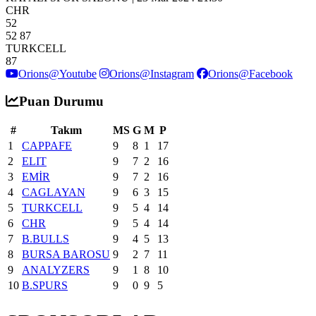
CHR
52
52
87
TURKCELL
87
Orions@Youtube
Orions@Instagram
Orions@Facebook
Puan Durumu
#
Takım
MS
G
M
P
1
CAPPAFE
9
8
1
17
2
ELIT
9
7
2
16
3
EMİR
9
7
2
16
4
CAGLAYAN
9
6
3
15
5
TURKCELL
9
5
4
14
6
CHR
9
5
4
14
7
B.BULLS
9
4
5
13
8
BURSA BAROSU
9
2
7
11
9
ANALYZERS
9
1
8
10
10
B.SPURS
9
0
9
5