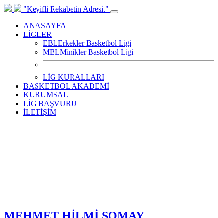
"Keyifli Rekabetin Adresi."
ANASAYFA
LİGLER
EBL
Erkekler Basketbol Ligi
MBL
Minikler Basketbol Ligi
LİG KURALLARI
BASKETBOL AKADEMİ
KURUMSAL
LİG BAŞVURU
İLETİŞİM
MEHMET HİLMİ SOMAY