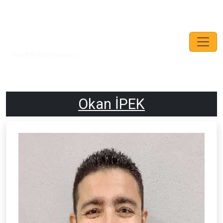
"Keyifli Rekabetin Adresi."
Okan İPEK