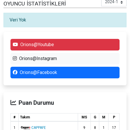
OYUNCU İSTATISTIKLERI
Veri Yok
Orions@Youtube
Orions@Instagram
Orions@Facebook
Puan Durumu
#
Takım
MS
G
M
P
1
CAPPAFE
9
8
1
17