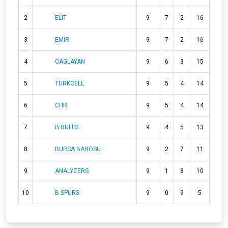
2
ELIT
9
7
2
16
3
EMİR
9
7
2
16
4
CAGLAYAN
9
6
3
15
5
TURKCELL
9
5
4
14
6
CHR
9
5
4
14
7
B.BULLS
9
4
5
13
8
BURSA BAROSU
9
2
7
11
9
ANALYZERS
9
1
8
10
10
B.SPURS
9
0
9
5