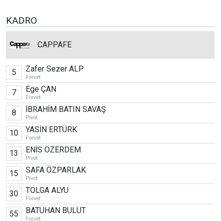
KADRO
CAPPAFE
Zafer Sezer ALP
5
Forvet
Ege ÇAN
7
Forvet
İBRAHİM BATIN SAVAŞ
8
Pivot
YASİN ERTÜRK
10
Forvet
ENİS ÖZERDEM
13
Pivot
SAFA ÖZPARLAK
15
Pivot
TOLGA ALYU
30
Forvet
BATUHAN BULUT
55
Forvet