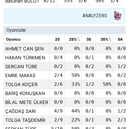
Batuhan BULUT
Batuhan BULUT
6/11
55%
3/6
50%
3/4
ANALYZERS
Oyuncular
Oyuncu
Oyuncu
2S
2S%
3S
3S%
SA
Oyuncu
2S
2S%
3S
3S%
SA
AHMET CAN ŞEN
AHMET CAN ŞEN
0/0
0%
0/0
0%
0/0
HAKAN TÜRKMEN
HAKAN TÜRKMEN
0/4
0%
0/1
0%
0/0
SERCAN TÜRE
SERCAN TÜRE
0/2
0%
0/2
0%
1/2
EMRE MAKAS
EMRE MAKAS
2/4
50%
0/0
0%
0/2
TOLGA KOÇER
TOLGA KOÇER
2/6
33%
1/2
50%
0/0
BARIŞ KONUŞKAN
BARIŞ KONUŞKAN
0/0
0%
0/0
0%
0/0
BİLAL METE ÜLKER
BİLAL METE ÜLKER
0/0
0%
0/0
0%
0/0
ÇAĞDAŞ SARI
ÇAĞDAŞ SARI
4/9
44%
0/1
0%
1/2
TOLGA TAŞDEMİR
TOLGA TAŞDEMİR
2/9
22%
0/1
0%
2/3
5/10
50%
0/3
0%
0/0