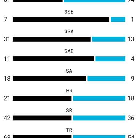
3SB
7
1
3SA
31
13
SAB
11
4
SA
18
9
HR
21
18
SR
42
36
TR
63
54