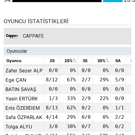
OYUNCU İSTATISTIKLERI
CAPPAFE
Oyuncular
Oyuncu
Oyuncu
2S
2S%
3S
3S%
SA
S
Oyuncu
2S
2S%
3S
3S%
SA
S
Zafer Sezer ALP
Zafer Sezer ALP
0/0
0%
0/0
0%
0/0
Ege ÇAN
Ege ÇAN
8/12
67%
2/7
29%
5/9
BATIN SAVAŞ
BATIN SAVAŞ
0/0
0%
0/0
0%
0/0
Yasin ERTÜRK
Yasin ERTÜRK
1/3
33%
2/9
22%
0/0
Enis ÖZERDEM
Enis ÖZERDEM
8/13
62%
0/2
0%
1/1
1
Safa ÖZPARLAK
Safa ÖZPARLAK
4/14
29%
0/0
0%
2/2
1
Tolga ALYU
Tolga ALYU
3/8
38%
0/7
0%
0/2