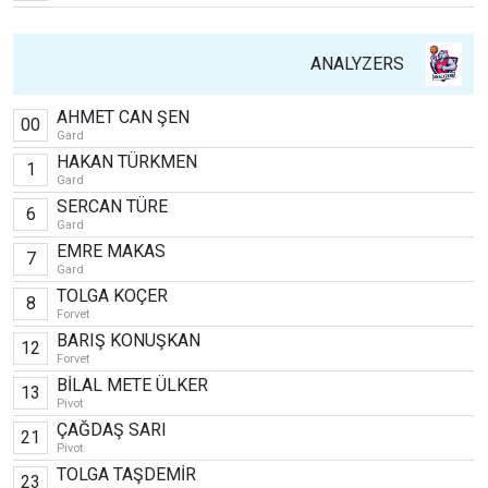
ANALYZERS
AHMET CAN ŞEN
00
Gard
HAKAN TÜRKMEN
1
Gard
SERCAN TÜRE
6
Gard
EMRE MAKAS
7
Gard
TOLGA KOÇER
8
Forvet
BARIŞ KONUŞKAN
12
Forvet
BİLAL METE ÜLKER
13
Pivot
ÇAĞDAŞ SARI
21
Pivot
TOLGA TAŞDEMİR
23