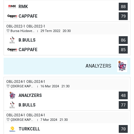
RMK
88
CAPPAFE
79
OBL-2022-1 OBL-2022-1
Bursa Hüdavendigar (Dikkaldırım) Kapalı Spor Salonu
29 Tem 2022
20:30
|
B.BULLS
86
CAPPAFE
85
ANALYZERS
OBL-2024-1 OBL-2024-1
ÇEKİRGE KAPALI SPOR SALONU
16 Mar 2024
21:30
|
ANALYZERS
48
B.BULLS
77
OBL-2024-1 OBL-2024-1
ÇEKİRGE KAPALI SPOR SALONU
7 Mar 2024
21:30
|
TURKCELL
70