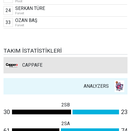
Pivot
SERKAN TÜRE
24
Forvet
OZAN BAŞ
33
Forvet
TAKIM İSTATISTIKLERI
CAPPAFE
ANALYZERS
2SB
30
23
2SA
61
74