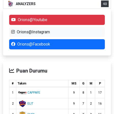
ANALYZERS
40
Orions@Youtube
Orions@Instagram
Orions@Facebook
Puan Durumu
#
Takım
MS
G
M
P
1
CAPPAFE
9
8
1
17
2
ELIT
9
7
2
16