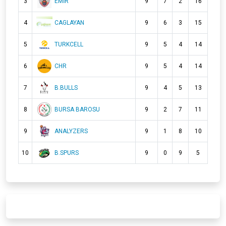
3
EMİR
9
7
2
16
4
CAGLAYAN
9
6
3
15
5
TURKCELL
9
5
4
14
6
CHR
9
5
4
14
7
B.BULLS
9
4
5
13
8
BURSA BAROSU
9
2
7
11
9
ANALYZERS
9
1
8
10
10
B.SPURS
9
0
9
5