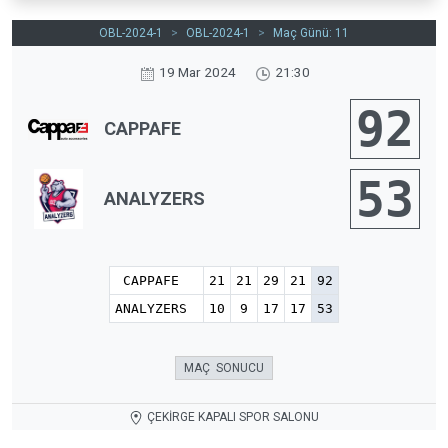
OBL-2024-1
>
OBL-2024-1
>
Maç Günü: 11
19 Mar 2024
21:30
92
CAPPAFE
53
ANALYZERS
CAPPAFE
21
21
29
21
92
ANALYZERS
10
9
17
17
53
MAÇ SONUCU
ÇEKİRGE KAPALI SPOR SALONU