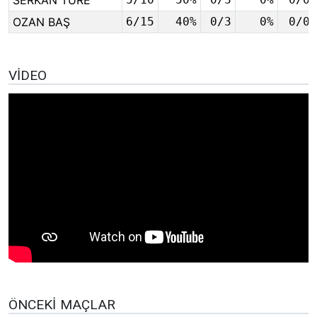
SERKAN TÜRE
SERKAN TÜRE
OZAN BAŞ
OZAN BAŞ
6/15
40%
0/3
0%
0/0
VIDEO
ÖNCEKI MAÇLAR