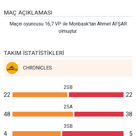
MAÇ AÇIKLAMASI
Maçın oyuncusu 16,7 VP ile Monbask'tan Ahmet AFŞAR
olmuştur.
TAKIM İSTATISTIKLERI
CHRONİCLES
2SB
22
22
2SA
48
38
3SB
4
5