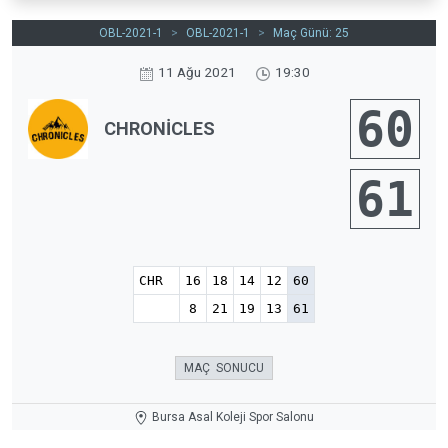
OBL-2021-1
>
OBL-2021-1
>
Maç Günü: 25
11 Ağu 2021
19:30
60
CHRONİCLES
61
CHR
16
18
14
12
60
8
21
19
13
61
MAÇ SONUCU
Bursa Asal Koleji Spor Salonu