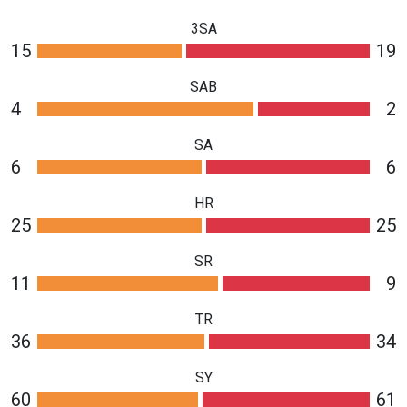
3SA
15
19
SAB
4
2
SA
6
6
HR
25
25
SR
11
9
TR
36
34
SY
60
61