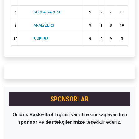
8
BURSA BAROSU
9
2
7
11
9
ANALYZERS
9
1
8
10
10
B.SPURS
9
0
9
5
SPONSORLAR
Orions Basketbol Ligi
'nin var olmasını sağlayan tüm
sponsor
ve
destekçilerimize
teşekkür ederiz.