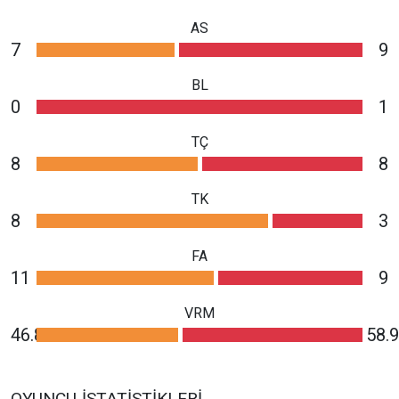
AS
7
9
BL
0
1
TÇ
8
8
TK
8
3
FA
11
9
VRM
46.8
58.9
OYUNCU İSTATISTIKLERI