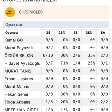
CHRONİCLES
Oyuncular
Oyuncu
2S
2S%
3S
3S%
SA
Kemal Gül
0/0
0%
0/0
0%
0/0
Murat Beyazıtlı
0/2
0%
0/0
0%
0/0
ÖZGÜR SELKİN
8/10
80%
2/6
33%
2/3
Hidayet Ayvazoğlu
5/7
71%
1/4
25%
0/1
MURAT TANIŞ
0/0
0%
0/0
0%
0/0
Erhan Ulaştırıcı
0/0
0%
0/0
0%
0/0
Murat Manas
0/0
0%
0/0
0%
0/0
Hakan Şener
3/8
38%
0/0
0%
0/0
Tolga Akbalış
1/5
20%
0/0
0%
2/2
METE HAN CİDDİ
1/6
17%
0/0
0%
0/0