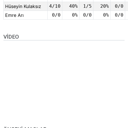
Hüseyin Kulaksız
4/10
40%
1/5
20%
0/0
Emre Arı
0/0
0%
0/0
0%
0/0
VIDEO