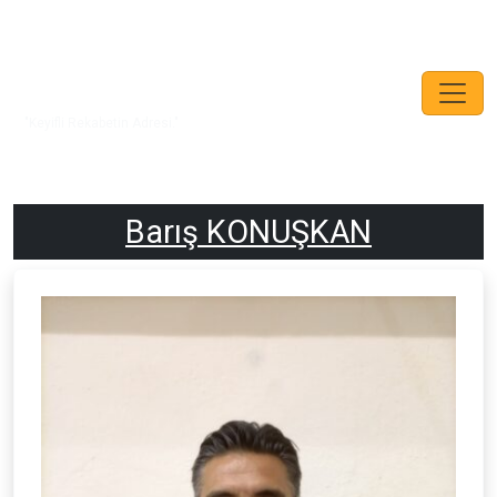
"Keyifli Rekabetin Adresi."
Barış KONUŞKAN