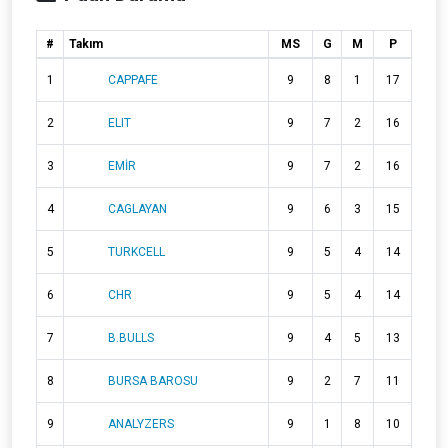
#
Takım
MS
G
M
P
1
CAPPAFE
9
8
1
17
2
ELIT
9
7
2
16
3
EMİR
9
7
2
16
4
CAGLAYAN
9
6
3
15
5
TURKCELL
9
5
4
14
6
CHR
9
5
4
14
7
B.BULLS
9
4
5
13
8
BURSA BAROSU
9
2
7
11
9
ANALYZERS
9
1
8
10