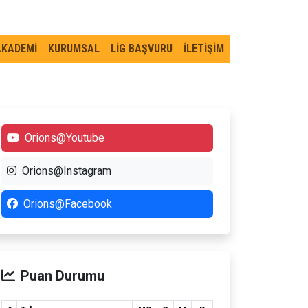
AKADEMİ
KURUMSAL
LİG BAŞVURU
İLETİŞİM
Orions@Youtube
Orions@Instagram
Orions@Facebook
Puan Durumu