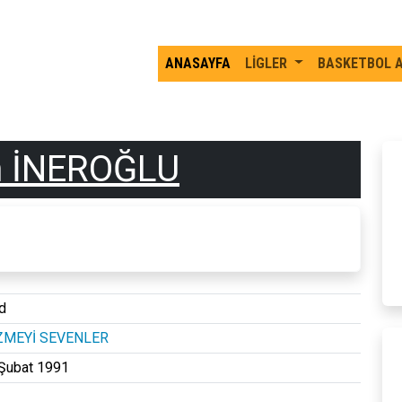
ANASAYFA
LİGLER
BASKETBOL 
n İNEROĞLU
d
ZMEYİ SEVENLER
Şubat 1991