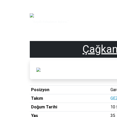
"Keyifli Rekabetin Adresi."
Çağka
Posizyon
Gar
Takım
GE
Doğum Tarihi
10 
Yaş
35