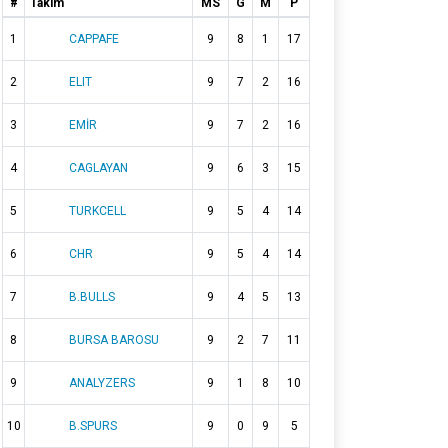
#
Takım
MS
G
M
P
1
CAPPAFE
9
8
1
17
2
ELIT
9
7
2
16
3
EMİR
9
7
2
16
4
CAGLAYAN
9
6
3
15
5
TURKCELL
9
5
4
14
6
CHR
9
5
4
14
7
B.BULLS
9
4
5
13
8
BURSA BAROSU
9
2
7
11
9
ANALYZERS
9
1
8
10
10
B.SPURS
9
0
9
5