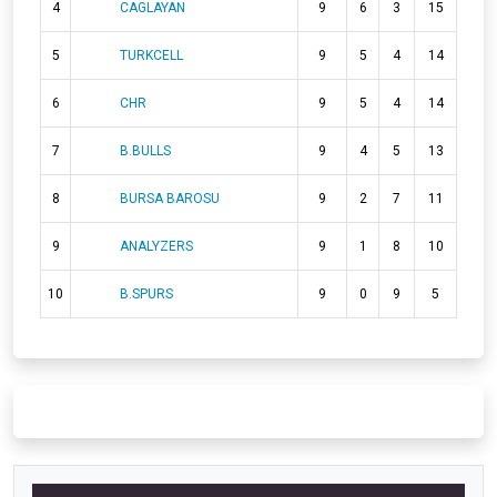
4
CAGLAYAN
9
6
3
15
5
TURKCELL
9
5
4
14
6
CHR
9
5
4
14
7
B.BULLS
9
4
5
13
8
BURSA BAROSU
9
2
7
11
9
ANALYZERS
9
1
8
10
10
B.SPURS
9
0
9
5