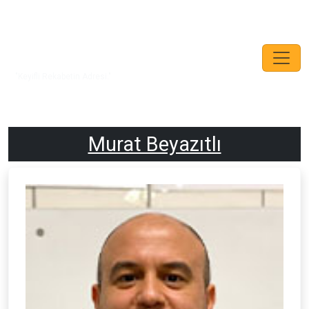
"Keyifli Rekabetin Adresi."
Murat Beyazıtlı