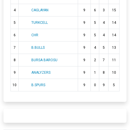
4
CAGLAYAN
9
6
3
15
5
TURKCELL
9
5
4
14
6
CHR
9
5
4
14
7
B.BULLS
9
4
5
13
8
BURSA BAROSU
9
2
7
11
9
ANALYZERS
9
1
8
10
10
B.SPURS
9
0
9
5