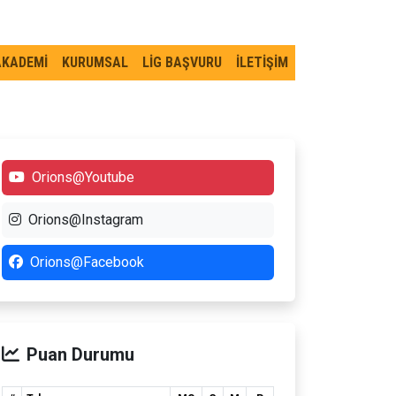
AKADEMİ
KURUMSAL
LİG BAŞVURU
İLETİŞİM
Orions@Youtube
Orions@Instagram
Orions@Facebook
Puan Durumu