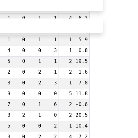
2
0
0
2
0
3.6
1
0
1
1
4
6.3
4
0
1
0
1
2.2
1
0
1
1
1
5.9
4
0
0
3
1
0.8
5
0
1
1
2
19.5
2
0
2
1
2
1.6
3
0
2
3
1
7.8
9
0
0
0
5
11.8
7
0
1
6
2
-0.6
3
2
1
0
2
20.5
5
0
0
2
1
10.4
3
0
2
2
4
7.2