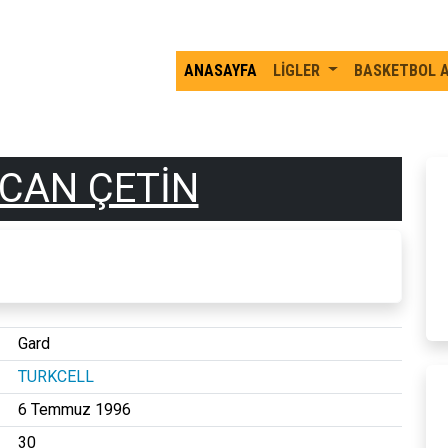
ANASAYFA
LİGLER
BASKETBOL 
CAN ÇETİN
Gard
TURKCELL
6 Temmuz 1996
30