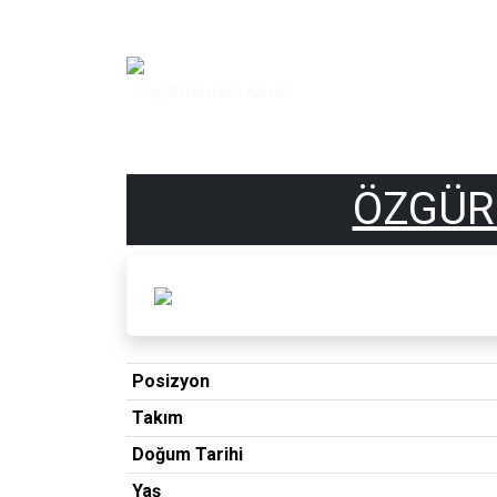
"Keyifli Rekabetin Adresi."
ÖZGÜR
Posizyon
Takım
Doğum Tarihi
Yaş