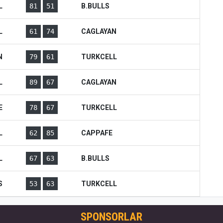
L
81
51
B.BULLS
L
61
74
CAGLAYAN
N
79
61
TURKCELL
L
89
67
CAGLAYAN
E
78
67
TURKCELL
L
62
85
CAPPAFE
L
67
63
B.BULLS
S
53
63
TURKCELL
SPONSORLAR