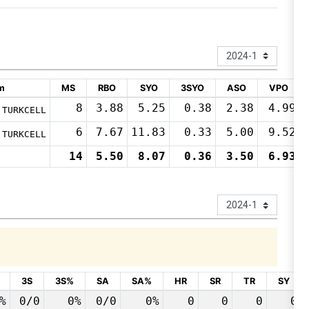
m
MS
RBO
SYO
3SYO
ASO
VPO
8
3.88
5.25
0.38
2.38
4.99
TURKCELL
6
7.67
11.83
0.33
5.00
9.52
TURKCELL
14
5.50
8.07
0.36
3.50
6.93
3S
3S%
SA
SA%
HR
SR
TR
SY
%
0/0
0%
0/0
0%
0
0
0
0