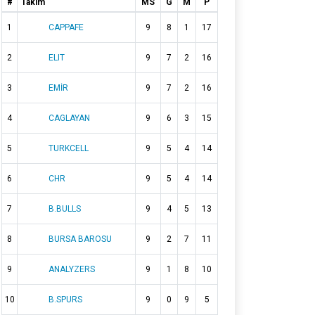
#
Takım
MS
G
M
P
1
CAPPAFE
9
8
1
17
2
ELIT
9
7
2
16
3
EMİR
9
7
2
16
4
CAGLAYAN
9
6
3
15
5
TURKCELL
9
5
4
14
6
CHR
9
5
4
14
7
B.BULLS
9
4
5
13
8
BURSA BAROSU
9
2
7
11
9
ANALYZERS
9
1
8
10
AS
BL
TÇ
TK
FA
VP
10
B.SPURS
9
0
9
5
0
0
0
0
0
0.0