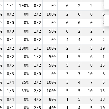
%
1/1
100%
0/2
0%
0
2
2
5
%
0/2
0%
2/2
100%
2
6
8
6
%
0/0
0%
0/2
0%
0
0
0
2
%
0/0
0%
1/2
50%
0
2
2
7
%
0/1
0%
0/2
0%
4
4
8
2
%
2/2
100%
1/1
100%
2
3
5
19
%
0/2
0%
1/2
50%
1
5
6
1
%
0/5
0%
1/2
50%
5
3
8
15
%
0/3
0%
0/0
0%
3
7
10
8
%
1/4
25%
2/2
100%
3
4
7
5
%
1/3
33%
2/2
100%
5
5
10
15
%
0/4
0%
4/5
80%
1
5
6
18
%
0/1
0%
2/5
40%
1
4
5
10