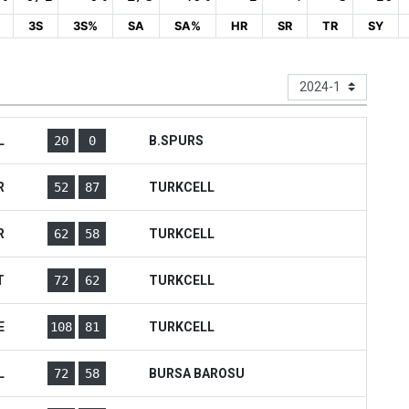
3S
3S%
SA
SA%
HR
SR
TR
SY
L
20
0
B.SPURS
R
52
87
TURKCELL
R
62
58
TURKCELL
T
72
62
TURKCELL
E
108
81
TURKCELL
L
72
58
BURSA BAROSU