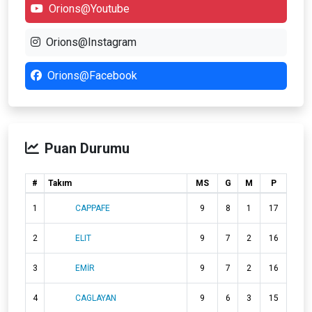
Orions@Youtube
Orions@Instagram
Orions@Facebook
Puan Durumu
#
Takım
MS
G
M
P
1
CAPPAFE
9
8
1
17
2
ELIT
9
7
2
16
3
EMİR
9
7
2
16
4
CAGLAYAN
9
6
3
15