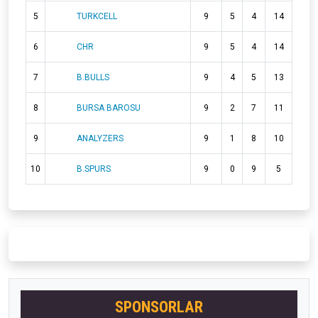
5
TURKCELL
9
5
4
14
6
CHR
9
5
4
14
7
B.BULLS
9
4
5
13
8
BURSA BAROSU
9
2
7
11
9
ANALYZERS
9
1
8
10
10
B.SPURS
9
0
9
5
SPONSORLAR