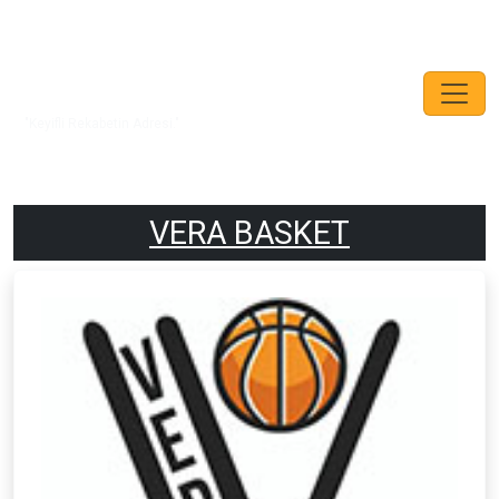
"Keyifli Rekabetin Adresi."
VERA BASKET