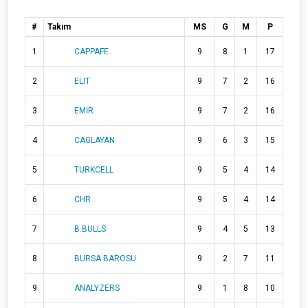
#
Takım
MS
G
M
P
1
CAPPAFE
9
8
1
17
2
ELIT
9
7
2
16
3
EMİR
9
7
2
16
4
CAGLAYAN
9
6
3
15
5
TURKCELL
9
5
4
14
6
CHR
9
5
4
14
7
B.BULLS
9
4
5
13
8
BURSA BAROSU
9
2
7
11
9
ANALYZERS
9
1
8
10