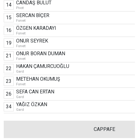
CANDAŞ BULUT
14
Pivot
SERCAN BİÇER
15
Forvet
ÖZGEN KARADAYI
16
Forvet
ONUR SEYREK
19
Forvet
ONUR BORAN DUMAN
21
Forvet
HAKAN ÇAMURCUOĞLU
22
Gard
METEHAN OKUMUŞ
23
Forvet
SEFA CAN ERTAN
26
Gard
YAĞIZ ÖZKAN
34
Gard
CAPPAFE