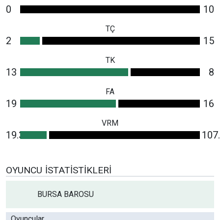
0
10
TÇ
2
15
TK
13
8
FA
19
16
VRM
19.3
107
OYUNCU İSTATISTIKLERI
BURSA BAROSU
Oyuncular