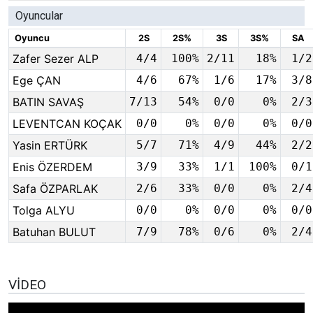
Oyuncular
Oyuncu
2S
2S%
3S
3S%
SA
Zafer Sezer ALP
4/4
100%
2/11
18%
1/2
Ege ÇAN
4/6
67%
1/6
17%
3/8
BATIN SAVAŞ
7/13
54%
0/0
0%
2/3
LEVENTCAN KOÇAK
0/0
0%
0/0
0%
0/0
Yasin ERTÜRK
5/7
71%
4/9
44%
2/2
Enis ÖZERDEM
3/9
33%
1/1
100%
0/1
Safa ÖZPARLAK
2/6
33%
0/0
0%
2/4
Tolga ALYU
0/0
0%
0/0
0%
0/0
Batuhan BULUT
7/9
78%
0/6
0%
2/4
VIDEO