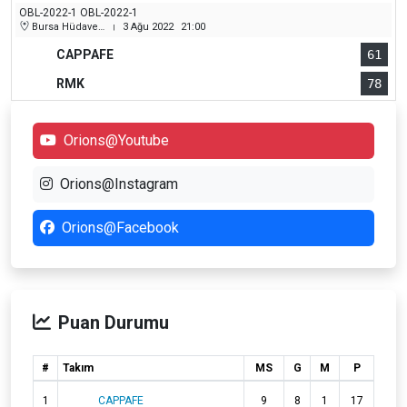
OBL-2022-1 OBL-2022-1
Bursa Hüdavendigar (Dikkaldırım) Kapalı Spor Salonu
3 Ağu 2022
21:00
|
CAPPAFE
61
RMK
78
Orions@Youtube
Orions@Instagram
Orions@Facebook
Puan Durumu
#
Takım
MS
G
M
P
1
CAPPAFE
9
8
1
17