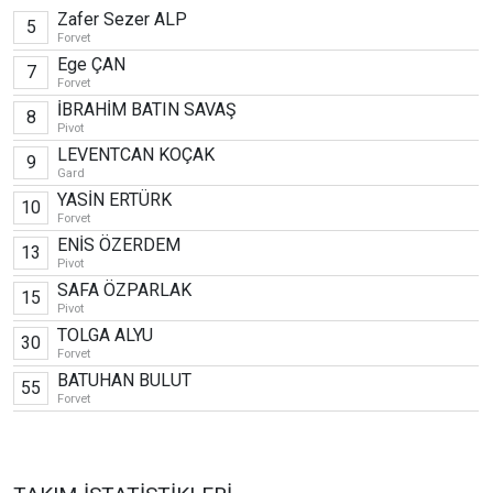
Zafer Sezer ALP
5
Forvet
Ege ÇAN
7
Forvet
İBRAHİM BATIN SAVAŞ
8
Pivot
LEVENTCAN KOÇAK
9
Gard
YASİN ERTÜRK
10
Forvet
ENİS ÖZERDEM
13
Pivot
SAFA ÖZPARLAK
15
Pivot
TOLGA ALYU
30
Forvet
BATUHAN BULUT
55
Forvet