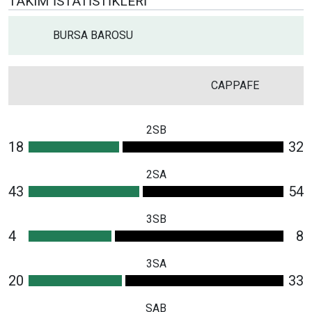
TAKIM İSTATISTIKLERI
BURSA BAROSU
CAPPAFE
2SB
18
32
2SA
43
54
3SB
4
8
3SA
20
33
SAB