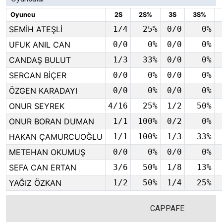
Oyuncu
2S
2S%
3S
3S%
SEMİH ATEŞLİ
1/4
25%
0/0
0%
UFUK ANIL CAN
0/0
0%
0/0
0%
CANDAŞ BULUT
1/3
33%
0/0
0%
SERCAN BİÇER
0/0
0%
0/0
0%
ÖZGEN KARADAYI
0/0
0%
0/0
0%
ONUR SEYREK
4/16
25%
1/2
50%
ONUR BORAN DUMAN
1/1
100%
0/2
0%
HAKAN ÇAMURCUOĞLU
1/1
100%
1/3
33%
METEHAN OKUMUŞ
0/0
0%
0/0
0%
SEFA CAN ERTAN
3/6
50%
1/8
13%
YAĞIZ ÖZKAN
1/2
50%
1/4
25%
CAPPAFE