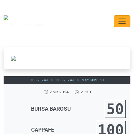
"Keyifli Rekabetin Adresi."
OBL-2024-1
>
OBL-2024-1
>
Maç Günü: 21
2 Nis 2024
21:30
50
BURSA BAROSU
100
CAPPAFE