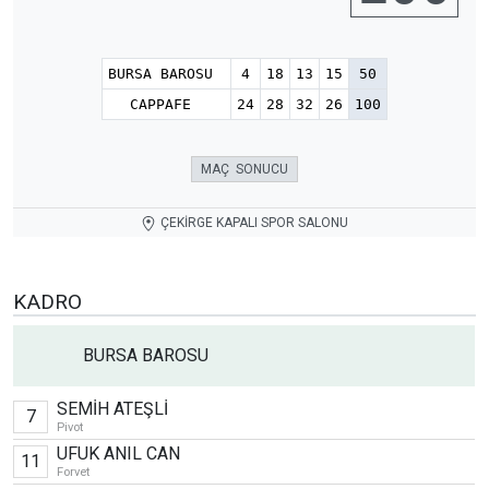
BURSA BAROSU
4
18
13
15
50
CAPPAFE
24
28
32
26
100
MAÇ SONUCU
ÇEKİRGE KAPALI SPOR SALONU
KADRO
BURSA BAROSU
SEMİH ATEŞLİ
7
Pivot
UFUK ANIL CAN
11
Forvet