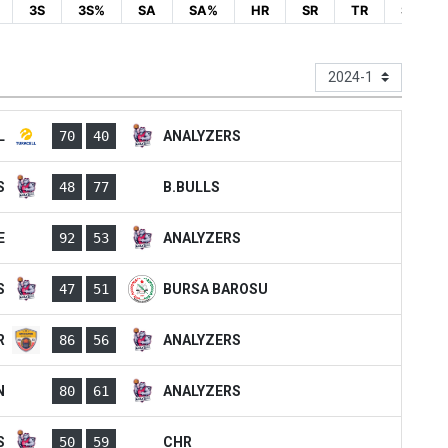
3S
3S%
SA
SA%
HR
SR
TR
SY
3S
3S%
SA
SA%
HR
SR
TR
SY
L
70
40
ANALYZERS
S
48
77
B.BULLS
E
92
53
ANALYZERS
S
47
51
BURSA BAROSU
R
86
56
ANALYZERS
N
80
61
ANALYZERS
S
50
59
CHR