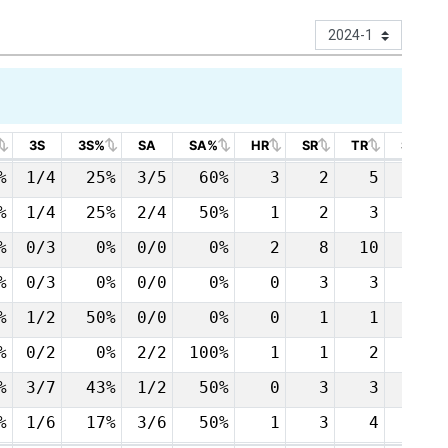
3S
3S%
SA
SA%
HR
SR
TR
SY
3S
3S%
SA
SA%
HR
SR
TR
SY
%
1/4
25%
3/5
60%
3
2
5
8
%
1/4
25%
2/4
50%
1
2
3
11
%
0/3
0%
0/0
0%
2
8
10
12
%
0/3
0%
0/0
0%
0
3
3
4
%
1/2
50%
0/0
0%
0
1
1
7
%
0/2
0%
2/2
100%
1
1
2
8
%
3/7
43%
1/2
50%
0
3
3
18
%
1/6
17%
3/6
50%
1
3
4
10