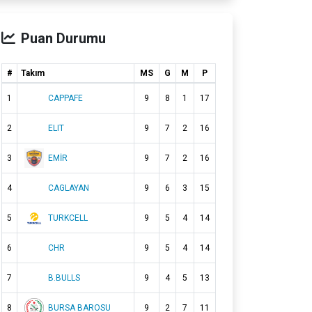
Puan Durumu
#
Takım
MS
G
M
P
1
CAPPAFE
9
8
1
17
2
ELIT
9
7
2
16
3
EMİR
9
7
2
16
4
CAGLAYAN
9
6
3
15
5
TURKCELL
9
5
4
14
6
CHR
9
5
4
14
7
B.BULLS
9
4
5
13
8
BURSA BAROSU
9
2
7
11