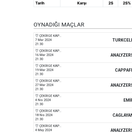
Tarih
Karşı
2S
2S%
Tarih
Tarih
Karşı
Karşı
2S
2S%
OYNADIĞI MAÇLAR
ÇEKİRGE KAPALI SPOR SALONU
TURKCEL
7 Mar 2024
21:30
ÇEKİRGE KAPALI SPOR SALONU
ANALYZER
16 Mar 2024
21:30
ÇEKİRGE KAPALI SPOR SALONU
CAPPAF
19 Mar 2024
21:30
ÇEKİRGE KAPALI SPOR SALONU
ANALYZER
27 Mar 2024
21:30
ÇEKİRGE KAPALI SPOR SALONU
EMİ
4 Nis 2024
21:30
ÇEKİRGE KAPALI SPOR SALONU
CAGLAYA
18 Nis 2024
21:30
ÇEKİRGE KAPALI SPOR SALONU
ANALYZER
4 May 2024