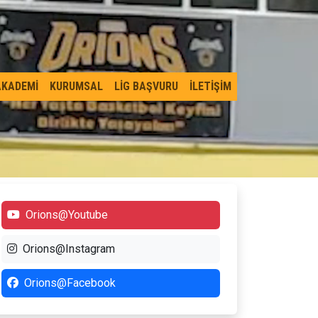
AKADEMİ
KURUMSAL
LİG BAŞVURU
İLETİŞİM
Orions@Youtube
Orions@Instagram
Orions@Facebook