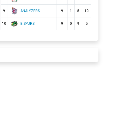
9
ANALYZERS
9
1
8
10
10
B.SPURS
9
0
9
5