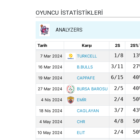
OYUNCU İSTATISTIKLERI
ANALYZERS
Tarih
Tarih
Karşı
Karşı
2S
2S%
Tarih
Karşı
2S
2S%
1/8
13
7 Mar 2024
7 Mar 2024
TURKCELL
TURKCELL
3/11
27
16 Mar 2024
16 Mar 2024
B.BULLS
B.BULLS
6/15
40
19 Mar 2024
19 Mar 2024
CAPPAFE
CAPPAFE
2/5
40
27 Mar 2024
27 Mar 2024
BURSA BAROSU
BURSA BAROSU
2/4
50
4 Nis 2024
4 Nis 2024
EMİR
EMİR
3/7
43
18 Nis 2024
18 Nis 2024
CAGLAYAN
CAGLAYAN
4/8
50
4 May 2024
4 May 2024
CHR
CHR
2/4
50
10 May 2024
10 May 2024
ELIT
ELIT