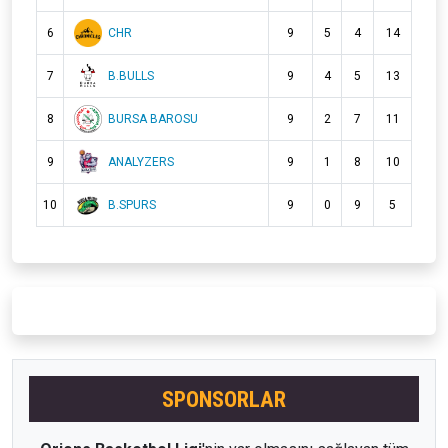
6
CHR
9
5
4
14
7
B.BULLS
9
4
5
13
8
BURSA BAROSU
9
2
7
11
9
ANALYZERS
9
1
8
10
10
B.SPURS
9
0
9
5
SPONSORLAR