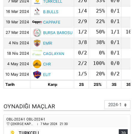
2/6
33%
0/0
7 Mar 2024
7 Mar 2024
TURKCELL
TURKCELL
1/4
25%
0/1
16 Mar 2024
16 Mar 2024
B.BULLS
B.BULLS
2/9
22%
0/1
19 Mar 2024
19 Mar 2024
CAPPAFE
CAPPAFE
1/2
50%
1/1
10
27 Mar 2024
27 Mar 2024
BURSA BAROSU
BURSA BAROSU
3/8
38%
0/1
4 Nis 2024
4 Nis 2024
EMİR
EMİR
0/2
0%
0/1
18 Nis 2024
18 Nis 2024
CAGLAYAN
CAGLAYAN
2/2
100%
0/0
4 May 2024
4 May 2024
CHR
CHR
1/5
20%
0/2
10 May 2024
10 May 2024
ELIT
ELIT
Tarih
Karşı
2S
2S%
3S
3S
Tarih
Tarih
Karşı
Karşı
2S
2S%
3S
3S
OYNADIĞI MAÇLAR
OBL-2024-1 OBL-2024-1
ÇEKİRGE KAPALI SPOR SALONU
7 Mar 2024
21:30
|
TURKCELL
70