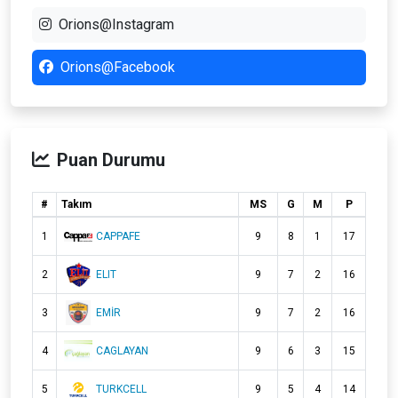
Orions@Instagram
Orions@Facebook
Puan Durumu
#
Takım
MS
G
M
P
1
CAPPAFE
9
8
1
17
2
ELIT
9
7
2
16
3
EMİR
9
7
2
16
4
CAGLAYAN
9
6
3
15
5
TURKCELL
9
5
4
14