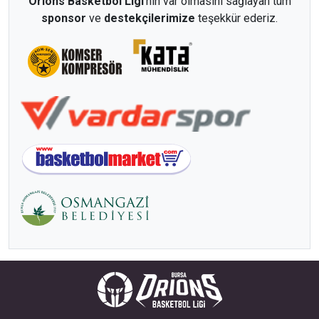
Orions Basketbol Ligi
'nin var olmasını sağlayan tüm
sponsor
ve
destekçilerimize
teşekkür ederiz.