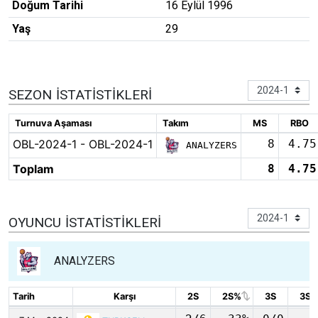
Doğum Tarihi
16 Eylül 1996
Yaş
29
SEZON İSTATISTIKLERI
Turnuva Aşaması
Takım
MS
RBO
OBL-2024-1 - OBL-2024-1
8
4.75
ANALYZERS
Toplam
8
4.75
OYUNCU İSTATISTIKLERI
ANALYZERS
Tarih
Tarih
Karşı
Karşı
2S
2S%
3S
3S
Tarih
Karşı
2S
2S%
3S
3S